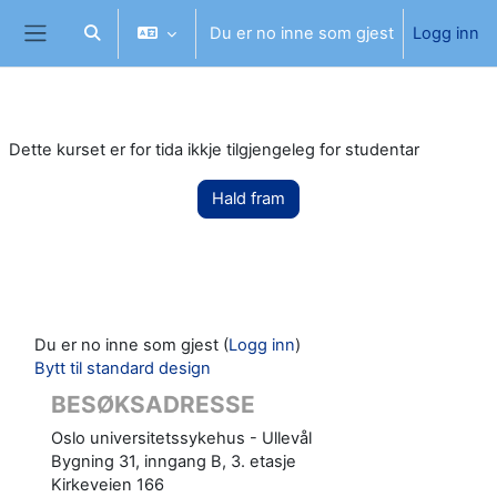
Gå til hovudinnhaldet
Du er no inne som gjest
Logg inn
Veksle inndata for søk
Sidepanel
Dette kurset er for tida ikkje tilgjengeleg for studentar
Hald fram
Du er no inne som gjest (
Logg inn
)
Bytt til standard design
BESØKSADRESSE
Oslo universitetssykehus - Ullevål
Bygning 31, inngang B, 3. etasje
Kirkeveien 166