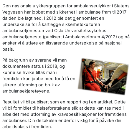
Den nasjonale ulykkesgruppen for ambulanseulykker i Statens
Vegvesen har jobbet med sikkerhet i ambulanse fram til 2017
da den ble lagt ned. I 2012 ble det gjennomført en
undersøkelse for å kartlegge sikkerhetskulturen i
ambulansetjenesten ved Oslo Universitetssykehus
ambulansetjeneste (publisert i Ambulanseforum 4/2012) og nå
ønsker vi å utføre en tilsvarende undersøkelse på nasjonal
basis.
På bakgrunn av svarene vil man
dokumentere status i 2018, og
kunne se hvilke tiltak man i
fremtiden kan jobbe med for å få en
sikrere utforming og bruk av
ambulansekjøretøyene.
Resultet vil bli publisert som en rapport og i en artikkel. Dette
vil bli formidlet til helseforetakene slik at dette kan tas med i
arbeidet med utforming av kravspesifikasjoner for fremtidens
ambulanser. Din deltakelse er derfor viktig for å påvirke din
arbeidsplass i fremtiden.