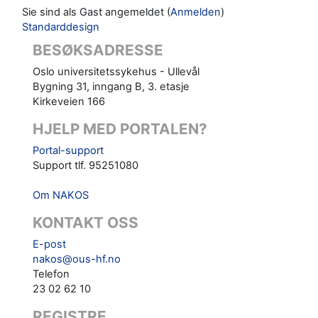
Sie sind als Gast angemeldet (
Anmelden
)
Standarddesign
BESØKSADRESSE
Oslo universitetssykehus - Ullevål
Bygning 31, inngang B, 3. etasje
Kirkeveien 166
HJELP MED PORTALEN?
Portal-support
Support tlf. 95251080
Om NAKOS
KONTAKT OSS
E-post
nakos@ous-hf.no
Telefon
23 02 62 10
REGISTRE