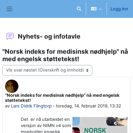
Gå til hovedinnhold
Logg inn
Veksle inndata for søk
Sidepanel
Nyhets- og infotavle
"Norsk indeks for medisinsk nødhjelp" nå
med engelsk støttetekst!
Visningsmodus
"Norsk indeks for medisinsk nødhjelp" nå med engelsk
Antall svar: 0
støttetekst!
av
Lars Didrik Flingtorp
-
torsdag, 14. februar 2019, 13:32
Det er nå utarbeidet en
versjon av NIMN v4 som
inneholder engelsk