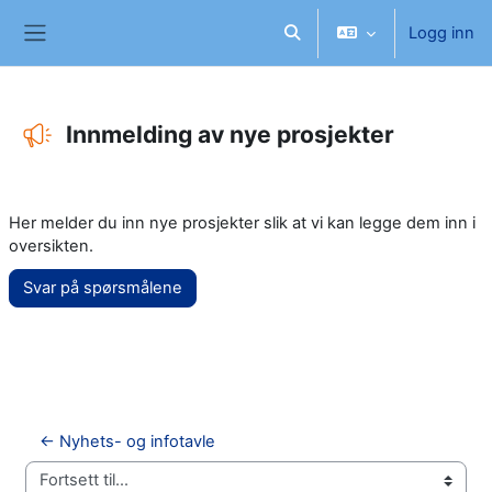
Gå til hovedinnhold
Logg inn
Veksle inndata for søk
Sidepanel
Innmelding av nye prosjekter
Fullføringsbetingelser
Her melder du inn nye prosjekter slik at vi kan legge dem inn i
oversikten.
Svar på spørsmålene
← Nyhets- og infotavle
Fortsett til...