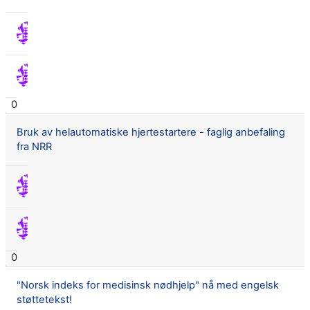
Ingvild Beathe Myrhaugen Tjelmeland
2 juli 2019
Ingvild Beathe Myrhaugen Tjelmeland
2 juli 2019
0
Bruk av helautomatiske hjertestartere - faglig anbefaling
fra NRR
Ingvild Beathe Myrhaugen Tjelmeland
13 juni 2019
Ingvild Beathe Myrhaugen Tjelmeland
13 juni 2019
0
"Norsk indeks for medisinsk nødhjelp" nå med engelsk
støttetekst!