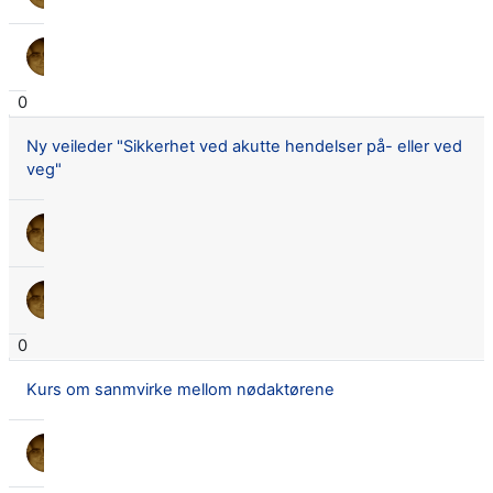
2 jan. 2024
Lars Didrik Flingtorp
2 jan. 2024
0
Ny veileder "Sikkerhet ved akutte hendelser på- eller ved
veg"
Lars Didrik Flingtorp
18 nov. 2023
Lars Didrik Flingtorp
18 nov. 2023
0
Kurs om sanmvirke mellom nødaktørene
Lars Didrik Flingtorp
14 juli 2023