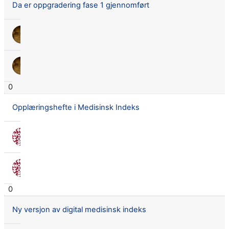
Da er oppgradering fase 1 gjennomført
Lars Didrik Flingtorp
7 juli 2021
Lars Didrik Flingtorp
7 juli 2021
0
Opplæringshefte i Medisinsk Indeks
Nora Seland Omnes
1 des. 2020
Nora Seland Omnes
1 des. 2020
0
Ny versjon av digital medisinsk indeks