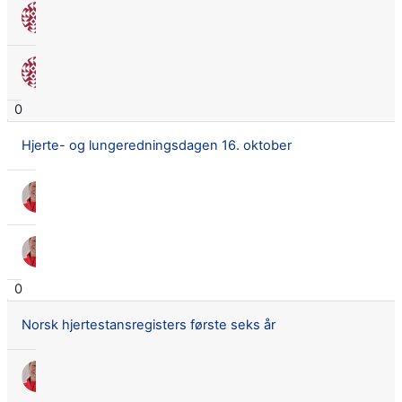
Nora Seland Omnes
2 okt. 2020
Nora Seland Omnes
2 okt. 2020
0
Hjerte- og lungeredningsdagen 16. oktober
Siw Lilly Osmundsen
16 sep. 2020
Siw Lilly Osmundsen
16 sep. 2020
0
Norsk hjertestansregisters første seks år
Siw Lilly Osmundsen
14 juli 2020