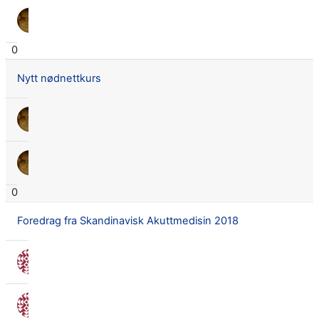
Lars Didrik Flingtorp
14 aug. 2018
0
Nytt nødnettkurs
Lars Didrik Flingtorp
16 mars 2018
Lars Didrik Flingtorp
16 mars 2018
0
Foredrag fra Skandinavisk Akuttmedisin 2018
Nora Seland Omnes
10 jan. 2018
Nora Seland Omnes
10 jan. 2018