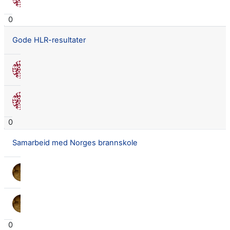
29 aug. 2016
0
Gode HLR-resultater
Nora Seland Omnes
30 juni 2016
Nora Seland Omnes
30 juni 2016
0
Samarbeid med Norges brannskole
Lars Didrik Flingtorp
14 juni 2016
Lars Didrik Flingtorp
14 juni 2016
0