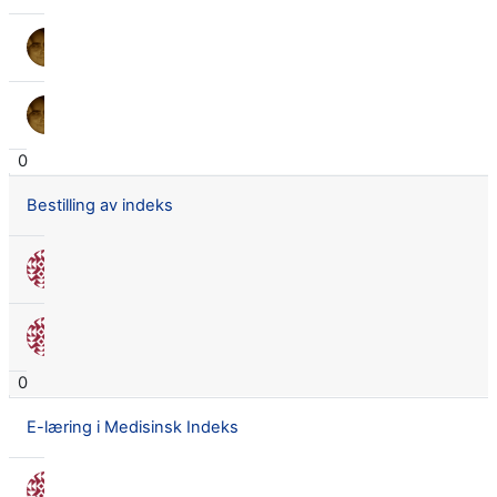
Lars Didrik Flingtorp
14 feb. 2019
Lars Didrik Flingtorp
14 feb. 2019
0
Bestilling av indeks
Nora Seland Omnes
9 mars 2018
Nora Seland Omnes
9 mars 2018
0
E-læring i Medisinsk Indeks
Nora Seland Omnes