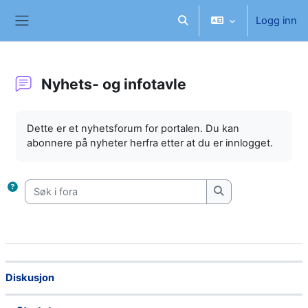
Gå til hovedinnhold
Logg inn
Veksle inndata for søk
Sidepanel
Nyhets- og infotavle
Fullføringsbetingelser
Dette er et nyhetsforum for portalen. Du kan
abonnere på nyheter herfra etter at du er innlogget.
Søk i fora
Søk i fora
Status
Diskusjon