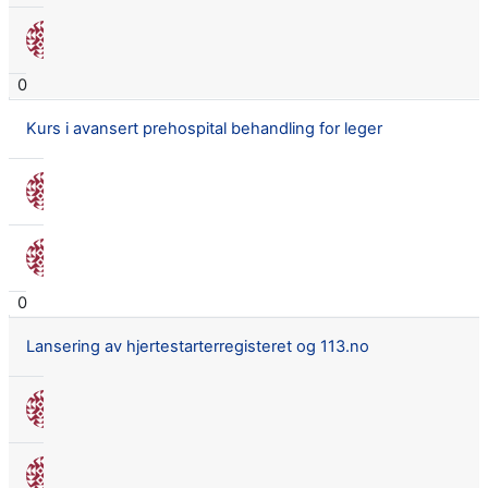
Nora Seland Omnes
30 juni 2017
0
Kurs i avansert prehospital behandling for leger
Nora Seland Omnes
3 mai 2017
Nora Seland Omnes
3 mai 2017
0
Lansering av hjertestarterregisteret og 113.no
Nora Seland Omnes
3 apr. 2017
Nora Seland Omnes
3 apr. 2017