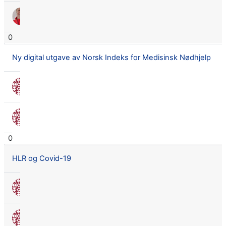
Siw Lilly Osmundsen
14 juli 2020
0
Ny digital utgave av Norsk Indeks for Medisinsk Nødhjelp
Nora Seland Omnes
16 apr. 2020
Nora Seland Omnes
16 apr. 2020
0
HLR og Covid-19
Nora Seland Omnes
26 mars 2020
Nora Seland Omnes
26 mars 2020