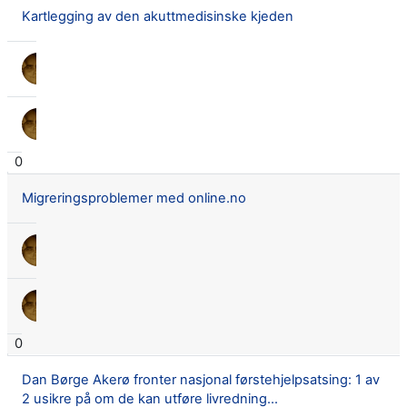
Kartlegging av den akuttmedisinske kjeden
Lars Didrik Flingtorp
10 okt. 2019
Lars Didrik Flingtorp
10 okt. 2019
0
Migreringsproblemer med online.no
Lars Didrik Flingtorp
2 okt. 2019
Lars Didrik Flingtorp
2 okt. 2019
0
Dan Børge Akerø fronter nasjonal førstehjelpsatsing: 1 av
2 usikre på om de kan utføre livredning...