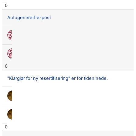
0
Autogenerert e-post
Nora Seland Omnes
26 aug. 2021
Nora Seland Omnes
26 aug. 2021
0
"Klargjør for ny resertifisering" er for tiden nede.
Lars Didrik Flingtorp
20 juli 2021
Lars Didrik Flingtorp
20 juli 2021
0