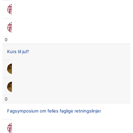
Nora Seland Omnes
4 nov. 2016
Nora Seland Omnes
4 nov. 2016
0
Kurs til jul?
Lars Didrik Flingtorp
1 des. 2016
Lars Didrik Flingtorp
1 des. 2016
0
Fagsymposium om felles faglige retningslinjer
Nora Seland Omnes
7 okt. 2016