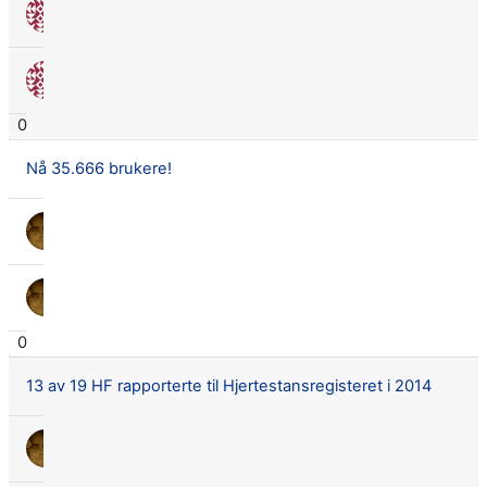
Nora Seland Omnes
30 mai 2016
Nora Seland Omnes
30 mai 2016
0
Nå 35.666 brukere!
Lars Didrik Flingtorp
9 nov. 2015
Lars Didrik Flingtorp
9 nov. 2015
0
13 av 19 HF rapporterte til Hjertestansregisteret i 2014
Lars Didrik Flingtorp
10 des. 2015