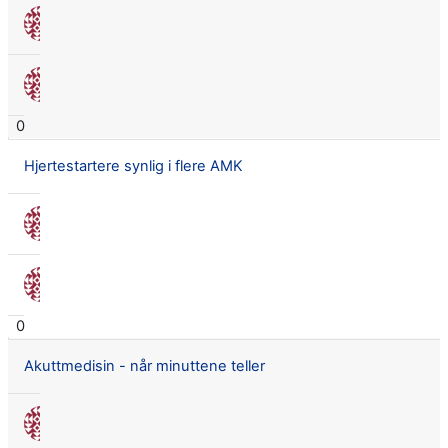
Nora Seland Omnes
8 sep. 2017
Nora Seland Omnes
8 sep. 2017
0
Hjertestartere synlig i flere AMK
Nora Seland Omnes
17 aug. 2017
Nora Seland Omnes
17 aug. 2017
0
Akuttmedisin - når minuttene teller
Nora Seland Omnes
30 juni 2017