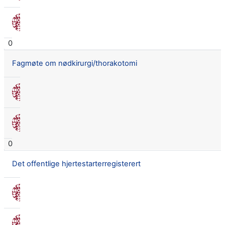
Nora Seland Omnes
7 okt. 2016
0
Fagmøte om nødkirurgi/thorakotomi
Nora Seland Omnes
6 okt. 2016
Nora Seland Omnes
6 okt. 2016
0
Det offentlige hjertestarterregisterert
Nora Seland Omnes
29 aug. 2016
Nora Seland Omnes