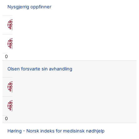
Nysgjerrig oppfinner
Nora Seland Omnes
7 feb. 2017
Nora Seland Omnes
7 feb. 2017
0
Olsen forsvarte sin avhandling
Nora Seland Omnes
7 des. 2016
Nora Seland Omnes
7 des. 2016
0
Høring - Norsk indeks for medisinsk nødhjelp