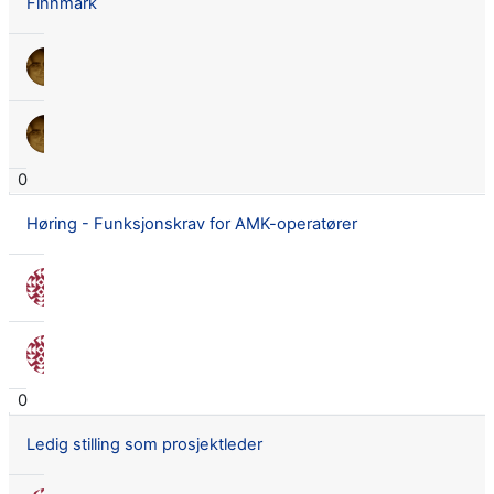
Finnmark
Lars Didrik Flingtorp
14 juni 2016
Lars Didrik Flingtorp
14 juni 2016
0
Høring - Funksjonskrav for AMK-operatører
Nora Seland Omnes
3 juni 2016
Nora Seland Omnes
3 juni 2016
0
Ledig stilling som prosjektleder