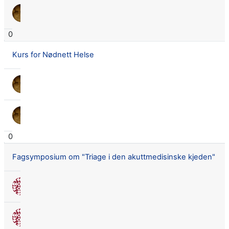
Lars Didrik Flingtorp
10 des. 2015
0
Kurs for Nødnett Helse
Lars Didrik Flingtorp
11 mars 2015
Lars Didrik Flingtorp
11 mars 2015
0
Fagsymposium om "Triage i den akuttmedisinske kjeden"
Nora Seland Omnes
30 mars 2015
Nora Seland Omnes
30 mars 2015