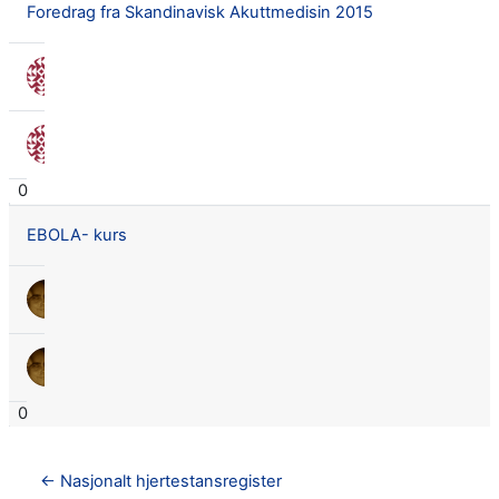
Foredrag fra Skandinavisk Akuttmedisin 2015
Nora Seland Omnes
27 mars 2015
Nora Seland Omnes
27 mars 2015
0
EBOLA- kurs
Lars Didrik Flingtorp
11 mars 2015
Lars Didrik Flingtorp
11 mars 2015
0
← Nasjonalt hjertestansregister