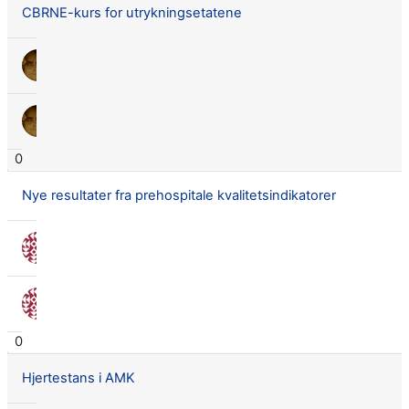
CBRNE-kurs for utrykningsetatene
Lars Didrik Flingtorp
24 okt. 2017
Lars Didrik Flingtorp
24 okt. 2017
0
Nye resultater fra prehospitale kvalitetsindikatorer
Nora Seland Omnes
12 sep. 2017
Nora Seland Omnes
12 sep. 2017
0
Hjertestans i AMK