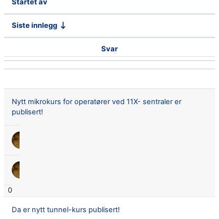
Startet av
Siste innlegg
Svar
Handlinger
Viser 63 av 63 diskusjoner
Nytt mikrokurs for operatører ved 11X- sentraler er
publisert!
Lars Didrik Flingtorp
30 mai 2024
Lars Didrik Flingtorp
30 mai 2024
0
Da er nytt tunnel-kurs publisert!