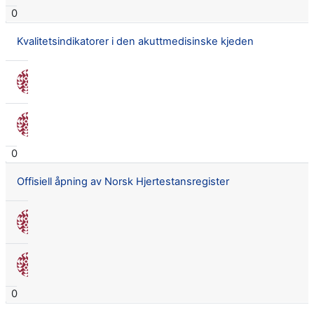
0
Kvalitetsindikatorer i den akuttmedisinske kjeden
Nora Seland Omnes
27 apr. 2015
Nora Seland Omnes
27 apr. 2015
0
Offisiell åpning av Norsk Hjertestansregister
Nora Seland Omnes
27 mars 2015
Nora Seland Omnes
27 mars 2015
0