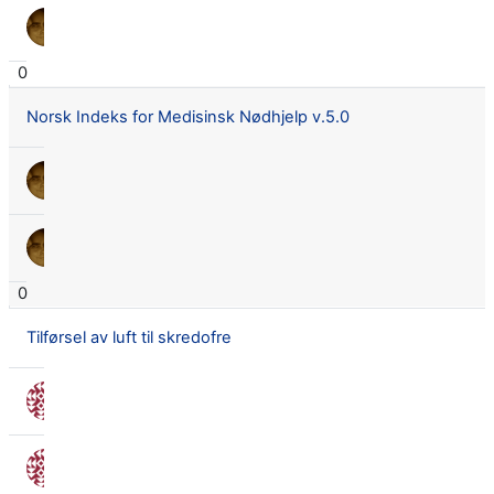
Lars Didrik Flingtorp
14 juli 2023
0
Norsk Indeks for Medisinsk Nødhjelp v.5.0
Lars Didrik Flingtorp
28 apr. 2023
Lars Didrik Flingtorp
28 apr. 2023
0
Tilførsel av luft til skredofre
Nora Seland Omnes
8 feb. 2022
Nora Seland Omnes
8 feb. 2022