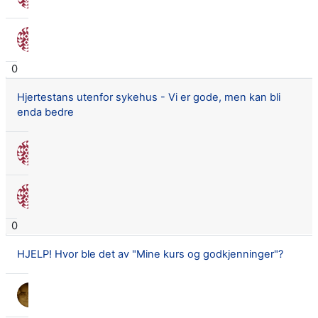
19 sep. 2018
Nora Seland Omnes
19 sep. 2018
0
Hjertestans utenfor sykehus - Vi er gode, men kan bli
enda bedre
Nora Seland Omnes
13 sep. 2018
Nora Seland Omnes
13 sep. 2018
0
HJELP! Hvor ble det av "Mine kurs og godkjenninger"?
Lars Didrik Flingtorp
14 aug. 2018