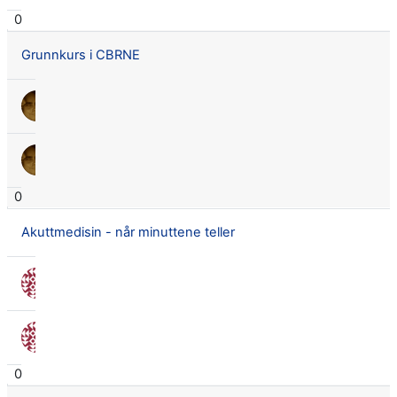
0
Grunnkurs i CBRNE
Lars Didrik Flingtorp
22 des. 2017
Lars Didrik Flingtorp
22 des. 2017
0
Akuttmedisin - når minuttene teller
Nora Seland Omnes
8 nov. 2017
Nora Seland Omnes
8 nov. 2017
0