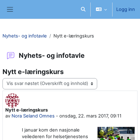
Gå til hovedinnhold
Logg inn
Veksle inndata for søk
Sidepanel
Nyhets- og infotavle
Nytt e-læringskurs
Nyhets- og infotavle
Nytt e-læringskurs
Visningsmodus
Nytt e-læringskurs
Antall svar: 0
av
Nora Seland Omnes
-
onsdag, 22. mars 2017, 09:11
I januar kom den nasjonale
veilederen for helsetjenestens