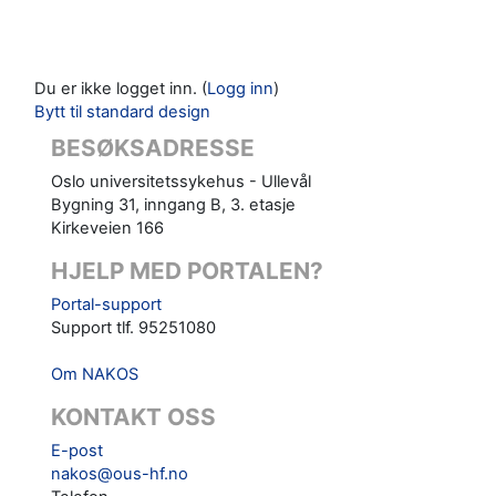
Du er ikke logget inn. (
Logg inn
)
Bytt til standard design
BESØKSADRESSE
Oslo universitetssykehus - Ullevål
Bygning 31, inngang B, 3. etasje
Kirkeveien 166
HJELP MED PORTALEN?
Portal-support
Support tlf. 95251080
Om NAKOS
KONTAKT OSS
E-post
nakos@ous-hf.no