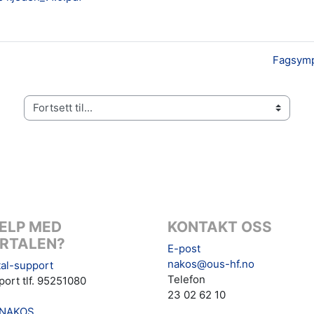
Fagsymp
Fortsett til...
ELP MED
KONTAKT OSS
RTALEN?
E-post
nakos@ous-hf.no
al-support
Telefon
ort tlf. 95251080
23 02 62 10
NAKOS