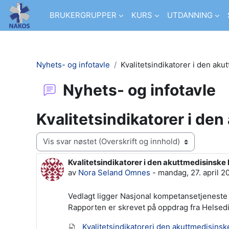
Gå til hovedinnhold
BRUKERGRUPPER
KURS
UTDANNING
Nyhets- og infotavle
Kvalitetsindikatorer i den ak
Nyhets- og infotavle
Kvalitetsindikatorer i de
Visningsmodus
Kvalitetsindikatorer i den akuttmedisinske
Antall svar: 0
av
Nora Seland Omnes
-
mandag, 27. april 2
Vedlagt ligger Nasjonal kompetansetjeneste 
Rapporten er skrevet på oppdrag fra Helsedi
Kvalitetsindikatoreri den akuttmedisinsk