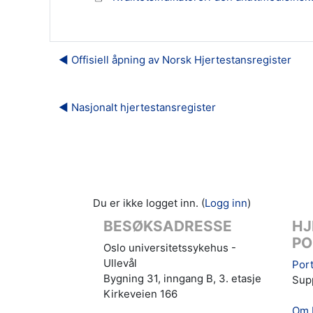
◀︎ Offisiell åpning av Norsk Hjertestansregister
◀︎ Nasjonalt hjertestansregister
Du er ikke logget inn. (
Logg inn
)
BESØKSADRESSE
HJ
PO
Oslo universitetssykehus -
Ullevål
Port
Bygning 31, inngang B, 3. etasje
Supp
Kirkeveien 166
Om 