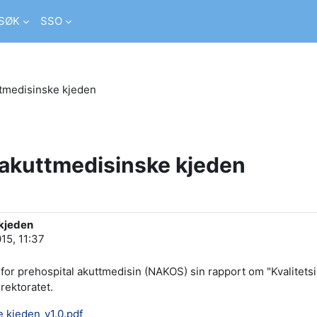
SØK
SSO
uttmedisinske kjeden
n akuttmedisinske kjeden
 kjeden
015, 11:37
for prehospital akuttmedisin (NAKOS) sin rapport om "Kvalitetsi
rektoratet.
e kjeden_v1.0.pdf