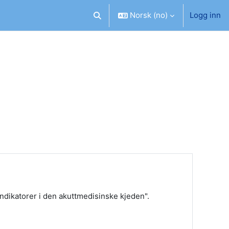
Norsk ‎(no)‎
Logg inn
Veksle inndata for søk
ndikatorer i den akuttmedisinske kjeden".