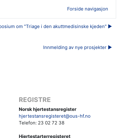
Forside navigasjon
osium om "Triage i den akuttmedisinske kjeden" ▶︎
Innmelding av nye prosjekter ▶︎
REGISTRE
Norsk hjertestansregister
hjertestansregisteret@ous-hf.no
Telefon: 23 02 72 38
Hjertestarterregisteret