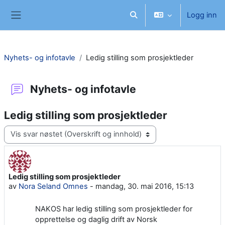
Gå til hovedinnhold
Logg inn
Veksle inndata for søk
Sidepanel
Nyhets- og infotavle
Ledig stilling som prosjektleder
Nyhets- og infotavle
Ledig stilling som prosjektleder
Visningsmodus
Ledig stilling som prosjektleder
Antall svar: 0
av
Nora Seland Omnes
-
mandag, 30. mai 2016, 15:13
NAKOS har ledig stilling som prosjektleder for
opprettelse og daglig drift av Norsk