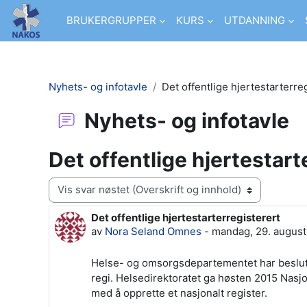
Gå til hovedinnhold
BRUKERGRUPPER
KURS
UTDANNING
Nyhets- og infotavle
Det offentlige hjertestarterre
Nyhets- og infotavle
Det offentlige hjertestart
Visningsmodus
Det offentlige hjertestarterregisterert
Antall svar: 0
av
Nora Seland Omnes
-
mandag, 29. august
Helse- og omsorgsdepartementet har beslutt
regi. Helsedirektoratet ga høsten 2015 Nas
med å opprette et nasjonalt register.