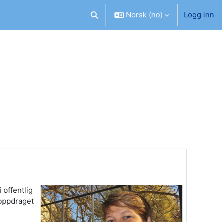
Norsk ‎(no)‎
Logg inn
Veksle inndata for søk
 offentlig
 oppdraget