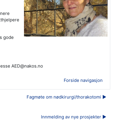
inere
tthjelpere
ss gode
adresse AED@nakos.no
Forside navigasjon
Fagmøte om nødkirurgi/thorakotomi ▶︎
Innmelding av nye prosjekter ▶︎