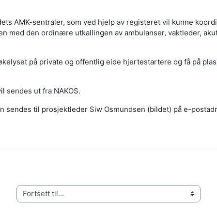
dets AMK-sentraler, som ved hjelp av registeret vil kunne koord
en med den ordinære utkallingen av ambulanser, vaktleder, aku
søkelyset på private og offentlig eide hjertestartere og få på pla
vil sendes ut fra NAKOS.
kan sendes til prosjektleder Siw Osmundsen (bildet) på e-post
Fortsett til...