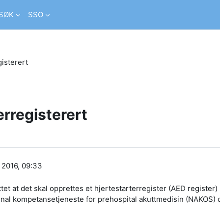
SØK
SSO
gisterert
erregisterert
 2016, 09:33
et at det skal opprettes et
hjertestarterregister (AED register) i
jonal kompetansetjeneste for prehospital akuttmedisin (NAKOS)