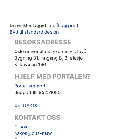
Du er ikke logget inn. (
Logg inn
)
Bytt til standard design
BESØKSADRESSE
Oslo universitetssykehus - Ullevål
Bygning 31, inngang B, 3. etasje
Kirkeveien 166
HJELP MED PORTALEN?
Portal-support
Support tlf. 95251080
Om NAKOS
KONTAKT OSS
E-post
nakos@ous-hf.no