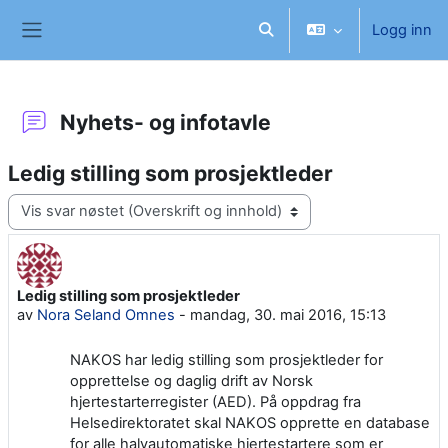
Gå til hovedinnhold
Logg inn
Veksle inndata for søk
Sidepanel
Nyhets- og infotavle
Ledig stilling som prosjektleder
Visningsmodus
Ledig stilling som prosjektleder
Antall svar: 0
av
Nora Seland Omnes
-
mandag, 30. mai 2016, 15:13
NAKOS har ledig stilling som prosjektleder for
opprettelse og daglig drift av Norsk
hjertestarterregister (AED).
På oppdrag fra
Helsedirektoratet skal NAKOS opprette en database
for alle halvautomatiske hjertestartere som er