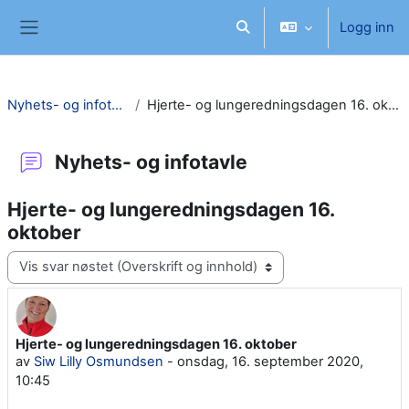
Gå til hovedinnhold
Logg inn
Veksle inndata for søk
Sidepanel
Nyhets- og infotavle
Hjerte- og lungeredningsdagen 16. oktober
Nyhets- og infotavle
Hjerte- og lungeredningsdagen 16.
oktober
Visningsmodus
Hjerte- og lungeredningsdagen 16. oktober
Antall svar: 0
av
Siw Lilly Osmundsen
-
onsdag, 16. september 2020,
10:45