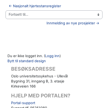
← Nasjonalt hjertestansregister
Fortsett til...
Innmelding av nye prosjekter →
Du er ikke logget inn. (
Logg inn
)
Bytt til standard design
BESØKSADRESSE
Oslo universitetssykehus - Ullevål
Bygning 31, inngang B, 3. etasje
Kirkeveien 166
HJELP MED PORTALEN?
Portal-support
Support tlf. 95251080