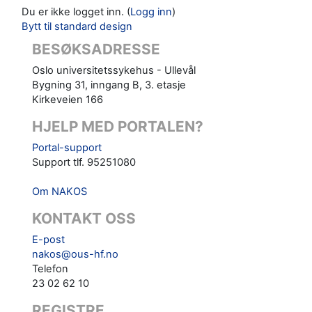
Du er ikke logget inn. (
Logg inn
)
Bytt til standard design
BESØKSADRESSE
Oslo universitetssykehus - Ullevål
Bygning 31, inngang B, 3. etasje
Kirkeveien 166
HJELP MED PORTALEN?
Portal-support
Support tlf. 95251080
Om NAKOS
KONTAKT OSS
E-post
nakos@ous-hf.no
Telefon
23 02 62 10
REGISTRE