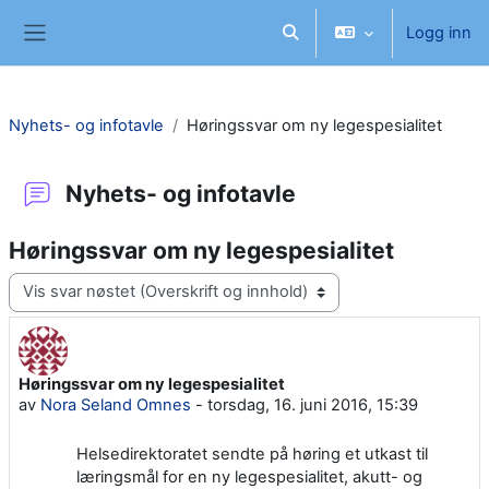
Gå til hovedinnhold
Logg inn
Veksle inndata for søk
Sidepanel
Nyhets- og infotavle
Høringssvar om ny legespesialitet
Nyhets- og infotavle
Høringssvar om ny legespesialitet
Visningsmodus
Høringssvar om ny legespesialitet
Antall svar: 0
av
Nora Seland Omnes
-
torsdag, 16. juni 2016, 15:39
Helsedirektoratet sendte på høring et utkast til
læringsmål for en ny legespesialitet, akutt- og