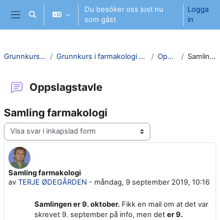
Gå direkt till huvudinnehåll
Du besöker oss just nu
Logga
Växla sökinmatning
som gäst
in
Sidopanel
Grunnkurs i farmakologi SI
Grunnkurs i farmakologi Høst 2026 - ambulansetjensten SI
Oppslagstavle
Samling farmakologi
Oppslagstavle
Samling farmakologi
Visningsläge
Samling farmakologi
Antal svar: 0
av
TERJE ØDEGÅRDEN
-
måndag, 9 september 2019, 10:16
Samlingen er 9. oktober.
Fikk en mail om at det var
skrevet 9. september på info, men det
er 9.