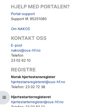
HJELP MED PORTALEN?
Portal-support
Support tlf. 95251080
Om NAKOS
KONTAKT OSS
E-post
nakos@ous-hf.no
Telefon
23 02 62 10
REGISTRE
Norsk hjertestansregister
hjertestansregisteret@ous-hf.no
Telefon: 23 02 72 38
Hjertestarterregisteret
Öppna kursmenyn
hjertestarterregister@ous-hf.no
Telefon:
23 02 62 12‬‬