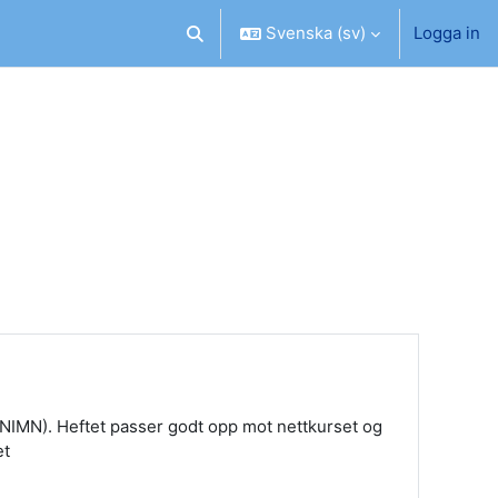
Svenska ‎(sv)‎
Logga in
Växla sökinmatning
 (NIMN). Heftet passer godt opp mot nettkurset og
et