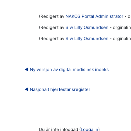
(Redigert av
NAKOS Portal Administrator
- o
(Redigert av
Siw Lilly Osmundsen
- orginali
(Redigert av
Siw Lilly Osmundsen
- orginali
◀︎ Ny versjon av digital medisinsk indeks
◀︎ Nasjonalt hjertestansregister
Du är inte inloggad (
Logga in
)