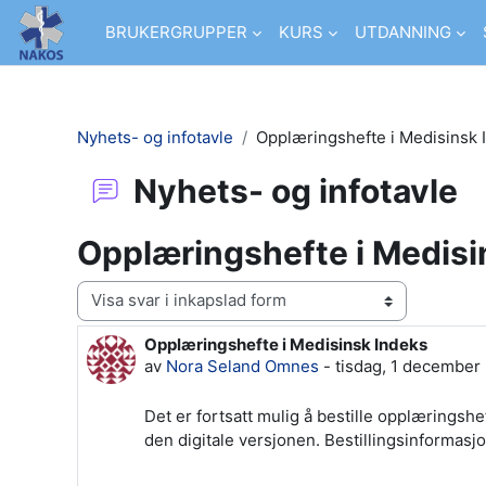
Gå direkt till huvudinnehåll
BRUKERGRUPPER
KURS
UTDANNING
Nyhets- og infotavle
Opplæringshefte i Medisinsk 
Nyhets- og infotavle
Opplæringshefte i Medisi
Visningsläge
Opplæringshefte i Medisinsk Indeks
Antal svar: 0
av
Nora Seland Omnes
-
tisdag, 1 december
Det er fortsatt mulig å bestille opplæringsh
den digitale versjonen. Bestillingsinformasjo