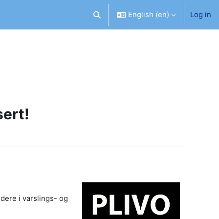
English ‎(en)‎
Log in
Toggle search input
sert!
dere i varslings- og