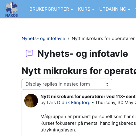
Skip to main content
BRUKERGRUPPER
KURS
UTDANNING
Nyhets- og infotavle
Nytt mikrokurs for operatører 
Nyhets- og infotavle
Nytt mikrokurs for operatø
Display mode
Nytt mikrokurs for operatører ved 11X- sentr
Number of replies: 0
by
Lars Didrik Flingtorp
-
Thursday, 30 May 
Målgruppen er primært personell som har sin
Kurset fokuserer på mental handlingsberedsk
utrykningsfasen.