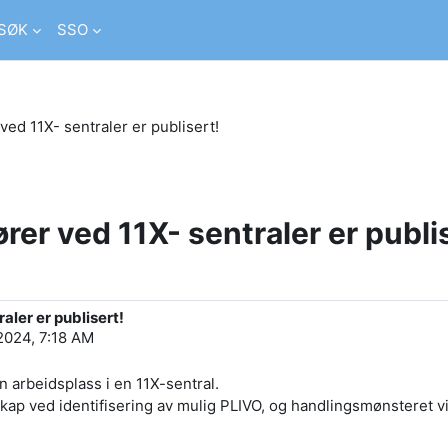
SØK
SSO
ved 11X- sentraler er publisert!
rer ved 11X- sentraler er publi
aler er publisert!
2024, 7:18 AM
 arbeidsplass i en 11X-sentral.
ap ved identifisering av mulig PLIVO, og handlingsmønsteret vi