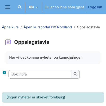
Gå til hovudinnhaldet
Du er no inne som gjest
Logg inn
Veksle inndata for søk
Sidepanel
Åpne kurs
Åpen kursportal 110 Nordland
Oppslagstavle
Oppslagstavle
Fullføringsbetingelser
Her vil det komme nyheter og kunngjøringer.
Søk i fora
Søk i fora
(Ingen nyheter er skrevet foreløpig)