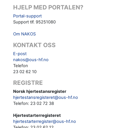
HJELP MED PORTALEN?
Portal-support
Support tlf. 95251080
Om NAKOS
KONTAKT OSS
E-post
nakos@ous-hf.no
Telefon
23 02 62 10
REGISTRE
Norsk hjertestansregister
hjertestansregisteret@ous-hf.no
Telefon: 23 02 72 38
Hjertestarterregisteret
hjertestarterregister@ous-hf.no
Telefon:
23 02 62 12‬‬