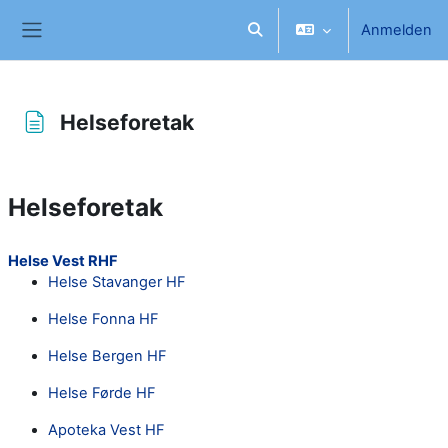
Zum Hauptinhalt
Anmelden
Sucheingabe umschalten
Website-Übersicht
Helseforetak
Abschlussbedingungen
Helseforetak
Helse Vest RHF
Helse Stavanger HF
Helse Fonna HF
Helse Bergen HF
Helse Førde HF
Apoteka Vest HF