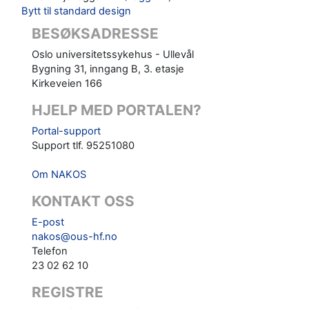
Bytt til standard design
BESØKSADRESSE
Oslo universitetssykehus - Ullevål
Bygning 31, inngang B, 3. etasje
Kirkeveien 166
HJELP MED PORTALEN?
Portal-support
Support tlf. 95251080
Om NAKOS
KONTAKT OSS
E-post
nakos@ous-hf.no
Telefon
23 02 62 10
REGISTRE