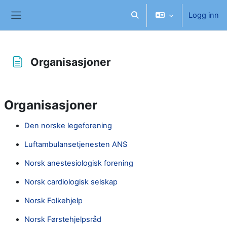
Gå til hovudinnhaldet
Logg inn
Veksle inndata for søk
Sidepanel
Organisasjoner
Fullføringsbetingelser
Organisasjoner
Den norske legeforening
Luftambulansetjenesten ANS
Norsk anestesiologisk forening
Norsk cardiologisk selskap
Norsk Folkehjelp
Norsk Førstehjelpsråd