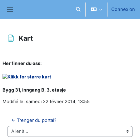
Passer au contenu principal
Connexion
Activer/désactiver la saisie d
Panneau latéral
Kart
Conditions d’achèvement
Her finner du oss:
Bygg 31, inngang B, 3. etasje
Modifié le: samedi 22 février 2014, 13:55
← Trenger du portal?
Aller à…