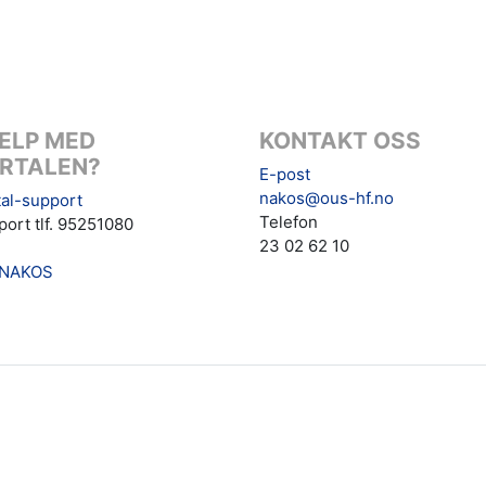
ELP MED
KONTAKT OSS
RTALEN?
E-post
nakos@ous-hf.no
al-support
Telefon
ort tlf. 95251080
23 02 62 10
NAKOS