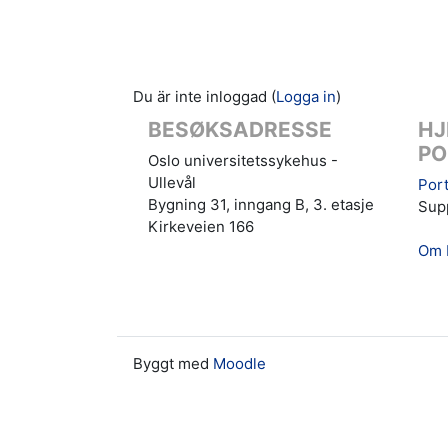
Du är inte inloggad (
Logga in
)
BESØKSADRESSE
HJ
PO
Oslo universitetssykehus -
Ullevål
Port
Bygning 31, inngang B, 3. etasje
Supp
Kirkeveien 166
Om 
Byggt med
Moodle