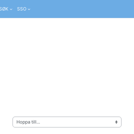
SØK
SSO
Hoppa till...