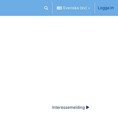
Svenska ‎(sv)‎
Logga in
Växla sökinmatning
Interessemelding ▶︎