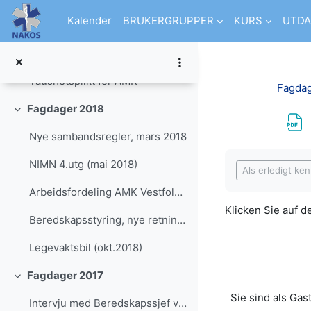
Einklappen
Zum Hauptinhalt
Kalender
BRUKERGRUPPER
KURS
UTDA
NEWS i Indeks, Kramper, Aortadisseksjon, Evidens i HLR instruksjon, Blødningskontroll, Tid til første kompresjon
Barn som pårørende og vitner - Linn G Nordbø
Taushetsplikt for AMK
Fagdag
Fagdager 2018
Einklappen
Nye sambandsregler, mars 2018
Abschlussbedi
NIMN 4.utg (mai 2018)
Als erledigt ke
Arbeidsfordeling AMK Vestfold-Telemark
Klicken Sie auf de
Beredskapsstyring, nye retningslinjer (fagd.okt.2018)
Legevaktsbil (okt.2018)
Fagdager 2017
Einklappen
Sie sind als Gas
Intervju med Beredskapssjef ved SiV