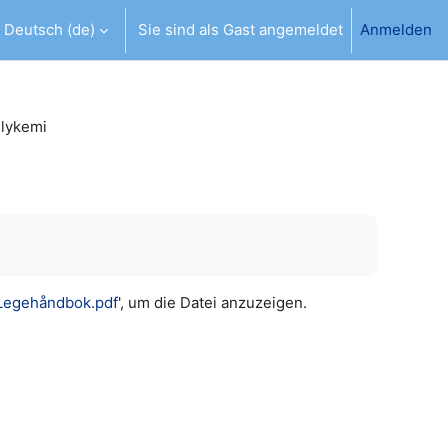
Deutsch ‎(de)‎
Sie sind als Gast angemeldet
Anmelden
abe umschalten
lykemi
 Legehåndbok.pdf
', um die Datei anzuzeigen.