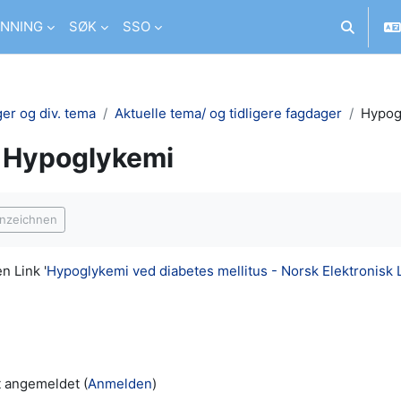
NNING
SØK
SSO
Sucheing
er og div. tema
Aktuelle tema/ og tidligere fagdager
Hypog
Hypoglykemi
ngungen
nnzeichnen
n Link '
Hypoglykemi ved diabetes mellitus - Norsk Elektronisk
t angemeldet (
Anmelden
)