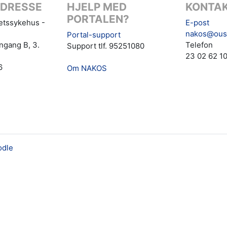
DRESSE
HJELP MED
KONTAK
PORTALEN?
tetssykehus -
E-post
nakos@ous
Portal-support
ngang B, 3.
Telefon
Support tlf. 95251080
23 02 62 1
6
Om NAKOS
dle