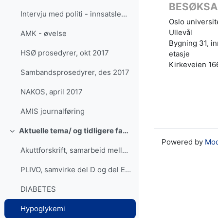
BESØKSA
Intervju med politi - innsatsleder
Oslo universi
Ullevål
AMK - øvelse
Bygning 31, in
HSØ prosedyrer, okt 2017
etasje
Kirkeveien 16
Sambandsprosedyrer, des 2017
NAKOS, april 2017
AMIS journalføring
Aktuelle tema/ og tidligere fagdager
Einklappen
Powered by
Moo
Akuttforskrift, samarbeid mellom AMK og LV
PLIVO, samvirke del D og del E (utgått)
DIABETES
Hypoglykemi