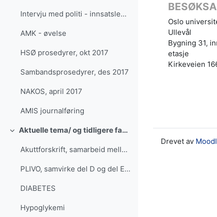
BESØKSA
Intervju med politi - innsatsleder
Oslo universi
Ullevål
AMK - øvelse
Bygning 31, in
HSØ prosedyrer, okt 2017
etasje
Kirkeveien 16
Sambandsprosedyrer, des 2017
NAKOS, april 2017
AMIS journalføring
Aktuelle tema/ og tidligere fagdager
Skjul
Drevet av
Mood
Akuttforskrift, samarbeid mellom AMK og LV
PLIVO, samvirke del D og del E (utgått)
DIABETES
Hypoglykemi