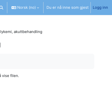
Norsk ‎(no)‎
Du er nå inne som gjest
Logg inn
Veksle inndata for søk
lykemi, akuttbehandling
g
 vise filen.