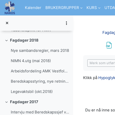
Skjul
Gå til hovedinnhold
Kalender
BRUKERGRUPPER
KURS
UTDA
NEWS i Indeks, Kramper, Aortadisseksjon, Evidens i HLR instruksjon, Blødningskontroll, Tid til første kompresjon
Barn som pårørende og vitner - Linn G Nordbø
Taushetsplikt for AMK
Fagdag
Fagdager 2018
Skjul
Nye sambandsregler, mars 2018
Fullføringsbeti
NIMN 4.utg (mai 2018)
Merk som utfør
Arbeidsfordeling AMK Vestfold-Telemark
Klikk på
Hypoglyk
Beredskapsstyring, nye retningslinjer (fagd.okt.2018)
Legevaktsbil (okt.2018)
Fagdager 2017
Skjul
Du er nå inne so
Intervju med Beredskapssjef ved SiV