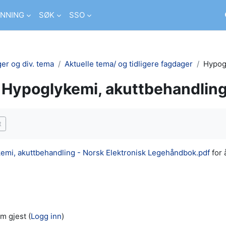
NNING
SØK
SSO
er og div. tema
Aktuelle tema/ og tidligere fagdager
Hypog
Hypoglykemi, akuttbehandlin
ngelser
t
emi, akuttbehandling - Norsk Elektronisk Legehåndbok.pdf
for å
m gjest (
Logg inn
)