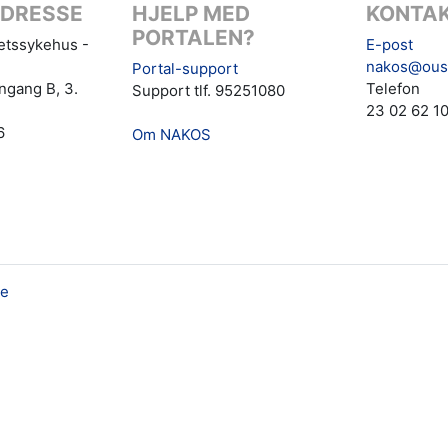
DRESSE
HJELP MED
KONTAK
PORTALEN?
tetssykehus -
E-post
nakos@ous
Portal-support
ngang B, 3.
Telefon
Support tlf. 95251080
23 02 62 1
6
Om NAKOS
le