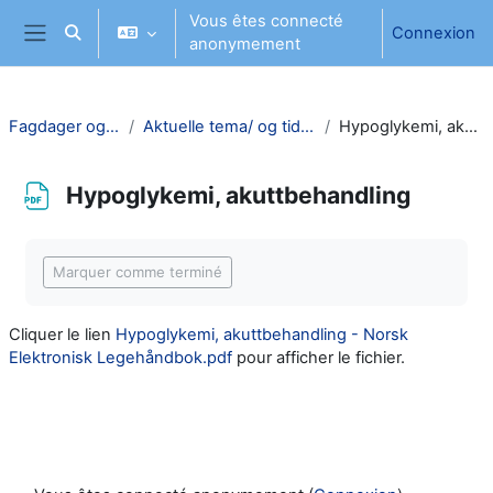
Passer au contenu principal
Vous êtes connecté
Connexion
Activer/désactiver la saisie de recherche
anonymement
Panneau latéral
Fagdager og div. tema
Aktuelle tema/ og tidligere fagdager
Hypoglykemi, akuttbehandling
Hypoglykemi, akuttbehandling
Conditions d’achèvement
Marquer comme terminé
Cliquer le lien
Hypoglykemi, akuttbehandling - Norsk
Elektronisk Legehåndbok.pdf
pour afficher le fichier.