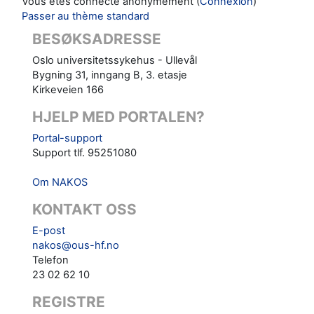
Vous êtes connecté anonymement (
Connexion
)
Passer au thème standard
BESØKSADRESSE
Oslo universitetssykehus - Ullevål
Bygning 31, inngang B, 3. etasje
Kirkeveien 166
HJELP MED PORTALEN?
Portal-support
Support tlf. 95251080
Om NAKOS
KONTAKT OSS
E-post
nakos@ous-hf.no
Telefon
23 02 62 10
REGISTRE