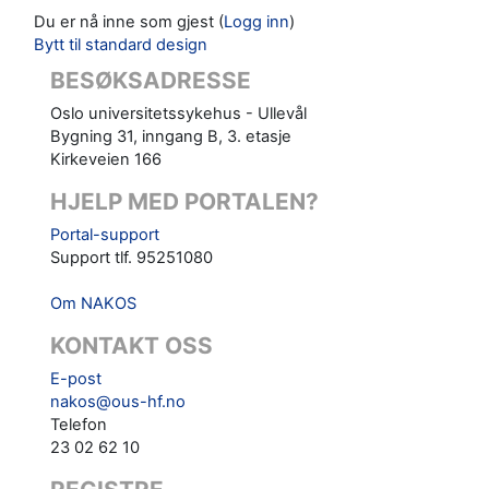
Du er nå inne som gjest (
Logg inn
)
Bytt til standard design
BESØKSADRESSE
Oslo universitetssykehus - Ullevål
Bygning 31, inngang B, 3. etasje
Kirkeveien 166
HJELP MED PORTALEN?
Portal-support
Support tlf. 95251080
Om NAKOS
KONTAKT OSS
E-post
nakos@ous-hf.no
Telefon
23 02 62 10