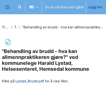
Gå til hovedinnhold
Du er nå inne som gjest
Logg inn
Veksle inndata for søk
Sidepanel
Traumeinfo
Topic 2
"Behandling av brudd - hva kan allmennpraktikeren gjøre?" ved kommunelege Harald Lystad, Helsesenteret, Hemsedal kommune
"Behandling av brudd - hva kan
allmennpraktikeren gjøre?" ved
kommunelege Harald Lystad,
Helsesenteret, Hemsedal kommune
Fullføringsbetingelser
Klikk på
Lystad_Brudd.pdf
for å vise filen.