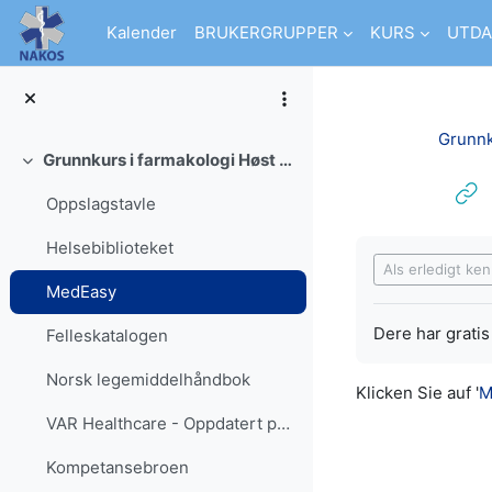
Zum Hauptinhalt
Kalender
BRUKERGRUPPER
KURS
UTDA
Grunnk
Grunnkurs i farmakologi Høst 2026 - ambulansetjensten SI
Einklappen
Oppslagstavle
Abschlussbedi
Helsebiblioteket
Als erledigt ke
MedEasy
Dere har gratis
Felleskatalogen
Norsk legemiddelhåndbok
Klicken Sie auf '
M
VAR Healthcare - Oppdatert prosedyre- og kunnskapsbase for helsetjenesten
Kompetansebroen