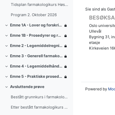
Tidsplan farmakologikurs Høst 2025 (forbehold om e...
Sie sind als Gas
Program 2. Oktober 2026
BESØKSA
Emne 1A - Lover og forskrifter
Oslo universi
Einklappen
Ullevål
Emne 1B - Prosedyrer og retningslinjer SI
Bygning 31, in
Einklappen
etasje
Emne 2 - Legemiddelregning
Einklappen
Kirkeveien 16
Emne 3 - Generell farmakologi og legemidler til spesielle pasientgrupper
Einklappen
Emne 4 - Legemiddelhåndtering i ambulansetjenesten SI
Einklappen
Emne 5 - Praktiske prosedyrer i legemiddelhåndtering
Einklappen
Avsluttende prøve
Powered by
Moo
Einklappen
Bestått grunnkurs i farmakologi SI
Etter bestått farmakologikurs - trinn 2 sertifisering