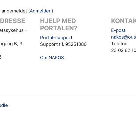
t angemeldet (
Anmelden
)
DRESSE
HJELP MED
KONTAK
PORTALEN?
tetssykehus -
E-post
nakos@ous
Portal-support
ngang B, 3.
Telefon
Support tlf. 95251080
23 02 62 1
6
Om NAKOS
dle