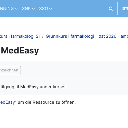
NNING
SØK
SSO
Sucheing
urs i farmakologi SI
Grunnkurs i farmakologi Høst 2026 - am
MedEasy
ngungen
nnzeichnen
 tilgang til MedEasy under kurset.
edEasy
', um die Ressource zu öffnen.