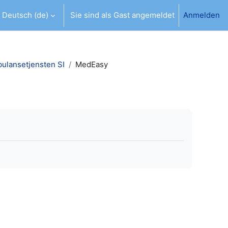
Deutsch ‎(de)‎
Sie sind als Gast angemeldet
Anmelden
abe umschalten
bulansetjensten SI
MedEasy