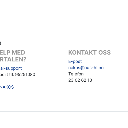
)
ELP MED
KONTAKT OSS
RTALEN?
E-post
nakos@ous-hf.no
al-support
Telefon
ort tlf. 95251080
23 02 62 10
NAKOS