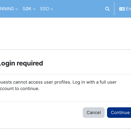
NNING
SØK
SSO
En
Toggle searc
Login required
uests cannot access user profiles. Log in with a full user
ccount to continue.
Cancel
Continue