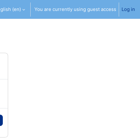
glish ‎(en)‎
You are currently using guest access
Log in
h input