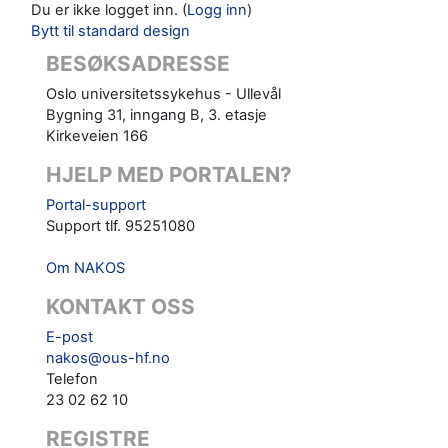
Du er ikke logget inn. (
Logg inn
)
Bytt til standard design
BESØKSADRESSE
Oslo universitetssykehus - Ullevål
Bygning 31, inngang B, 3. etasje
Kirkeveien 166
HJELP MED PORTALEN?
Portal-support
Support tlf. 95251080
Om NAKOS
KONTAKT OSS
E-post
nakos@ous-hf.no
Telefon
23 02 62 10
REGISTRE