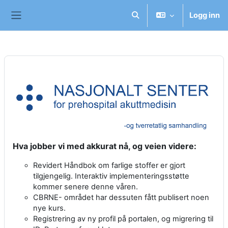
Gå til hovedinnhold
Logg inn
Veksle inndata for søk
Sidepanel
Hva jobber vi med akkurat nå, og veien videre:
Revidert Håndbok om farlige stoffer er gjort
tilgjengelig. Interaktiv implementeringsstøtte
kommer senere denne våren.
CBRNE- området har dessuten fått publisert noen
nye kurs.
Registrering av ny profil på portalen, og migrering til