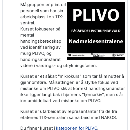
Målgruppen er primært
personell som har sin
arbeidsplass i en 11X-
sentral.
Kurset fokuserer på
mental
handlingsberedskap
ved identifisering av
mulig PLIVO, og
handlingsmønsteret
videre i varslings- og utrykningsfasen.
Kurset er et såkalt "mikrokurs" som tar få minutter å
gjennomføre. Målsettingen er å styrke fokus ved
mistanke om PLIVO slik at korrekt handlingsmønster
ikke ligger langt bak i hjernens "fjernarkiv", men slår
inn umiddelbart ved mistanke om PLIVO.
Kurset er utarbeidet av representanter fra de tre
etatenes 11X-sentraler i samarbeid med NAKOS.
Du finner kurset i
kategorien for PLIVO
.