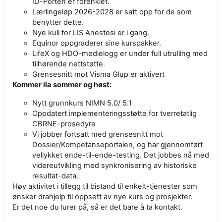
ID-Porten er forenklet.
Lærlingeløp 2026-2028 er satt opp for de som
benytter dette.
Nye kull for LIS Anestesi er i gang.
Equinor oppgraderer sine kurspakker.
LifeX og HDO-medielogg er under full utrulling med
tilhørende nettstøtte.
Grensesnitt mot Visma Glup er aktivert
Kommer ila sommer og høst:
Nytt grunnkurs NIMN 5.0/ 5.1
Oppdatert implementeringsstøtte for tverretatlig
CBRNE-prosedyre
Vi jobber fortsatt med grensesnitt mot
Dossier/Kompetanseportalen, og har gjennomført
vellykket ende-til-ende-testing. Det jobbes nå med
videreutvikling med synkronisering av historiske
resultat-data.
Høy aktivitet i tillegg til bistand til enkelt-tjenester som
ønsker drahjelp til oppsett av nye kurs og prosjekter.
Er det noe du lurer på, så er det bare å ta kontakt.