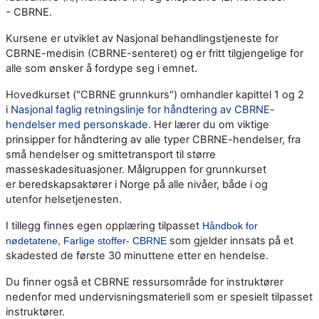
- CBRNE.
Kursene er utviklet av Nasjonal behandlingstjeneste for
CBRNE-medisin (CBRNE-senteret) og er fritt tilgjengelige for
alle som ønsker å fordype seg i emnet.
Hovedkurset ("CBRNE grunnkurs") omhandler kapittel 1 og 2
i
Nasjonal faglig retningslinje for håndtering av CBRNE-
hendelser med personskade
. Her lærer du om viktige
prinsipper for håndtering av alle typer CBRNE-hendelser, fra
små hendelser og smittetransport til større
masseskadesituasjoner. Målgruppen for grunnkurset
er beredskapsaktører i Norge på alle nivåer, både i og
utenfor helsetjenesten.
I tillegg finnes egen opplæring tilpasset
Håndbok for
som gjelder innsats på et
nødetatene, Farlige stoffer- CBRNE
skadested de første 30 minuttene etter en hendelse.
Du finner også et CBRNE ressursområde for instruktører
nedenfor med undervisningsmateriell som er spesielt tilpasset
instruktører.