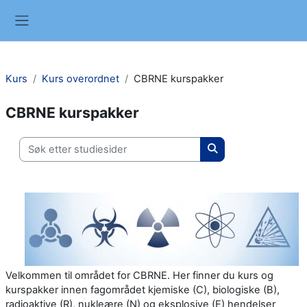
Gå til hovudinnhaldet
Sidepanel
Kurs
Kurs overordnet
CBRNE kurspakker
CBRNE kurspakker
Søk etter studiesider
Søk etter studieside
Velkommen til området for CBRNE. Her finner du kurs og
kurspakker innen fagområdet kjemiske (C), biologiske (B),
radioaktive (R), nukleære (N) og eksplosive (E) hendelser