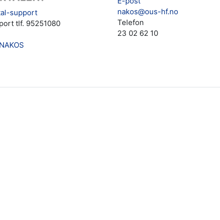
E-post
nakos@ous-hf.no
al-support
Telefon
ort tlf. 95251080
23 02 62 10
NAKOS