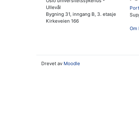
Oslo universitetssykehus -
Ullevål
Port
Bygning 31, inngang B, 3. etasje
Supp
Kirkeveien 166
Om 
Drevet av
Moodle