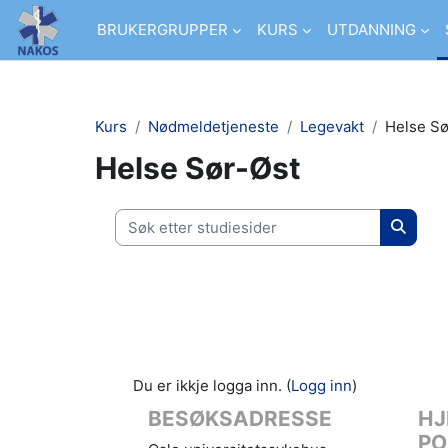
Gå til hovudinnhaldet
BRUKERGRUPPER
KURS
UTDANNING
Kurs
Nødmeldetjeneste
Legevakt
Helse Sø
Helse Sør-Øst
Søk etter studiesider
Søk ett
Du er ikkje logga inn. (
Logg inn
)
BESØKSADRESSE
HJ
PO