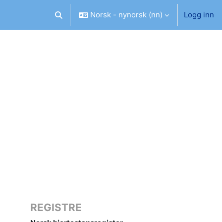
Norsk - nynorsk ‎(nn)‎
Logg inn
Veksle inndata for søk
REGISTRE