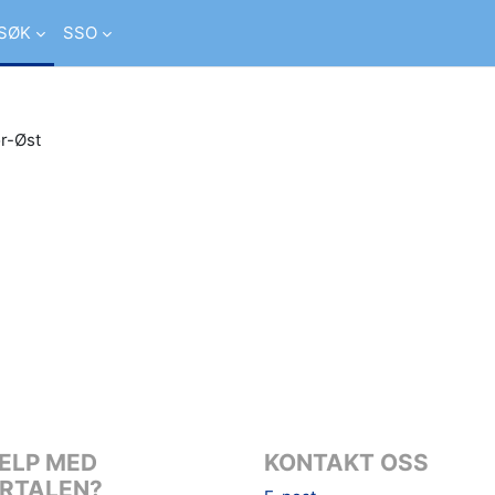
SØK
SSO
r-Øst
er studiesider
ELP MED
KONTAKT OSS
RTALEN?