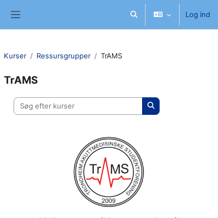
Gå til hovedindhold
Log ind
Skift søgeindput
Sidepanel
Kurser
Ressursgrupper
TrAMS
TrAMS
Søg efter kurser
Søg efter kurser