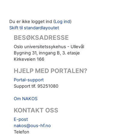
Du er ikke logget ind (
Log ind
)
Skift til standardlayoutet
BESØKSADRESSE
Oslo universitetssykehus - Ullevål
Bygning 31, inngang B, 3. etasje
Kirkeveien 166
HJELP MED PORTALEN?
Portal-support
Support tlf. 95251080
Om NAKOS
KONTAKT OSS
E-post
nakos@ous-hf.no
Telefon