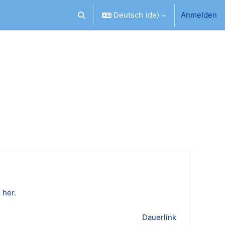
Deutsch ‎(de)‎
Anmelden
Sucheingabe umschalten
 her.
Dauerlink