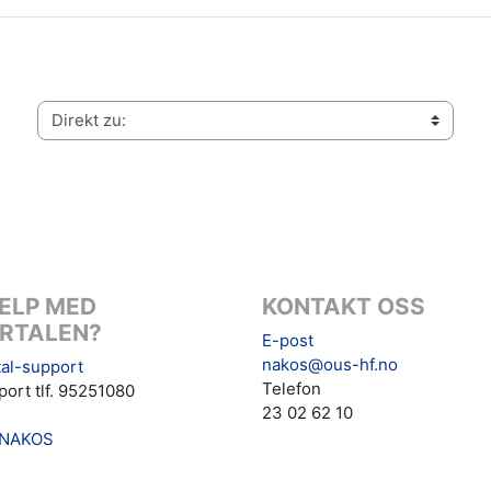
Direkt zu:
ELP MED
KONTAKT OSS
RTALEN?
E-post
nakos@ous-hf.no
al-support
Telefon
ort tlf. 95251080
23 02 62 10
NAKOS