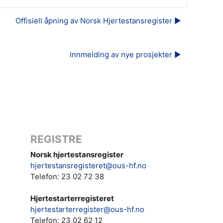
Offisiell åpning av Norsk Hjertestansregister ▶︎
Innmelding av nye prosjekter ▶︎
REGISTRE
Norsk hjertestansregister
hjertestansregisteret@ous-hf.no
Telefon: 23 02 72 38
Hjertestarterregisteret
hjertestarterregister@ous-hf.no
Telefon:
23 02 62 12‬‬