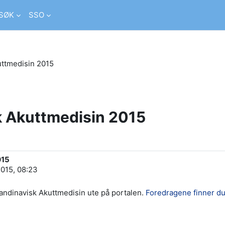
SØK
SSO
uttmedisin 2015
k Akuttmedisin 2015
015
2015, 08:23
andinavisk Akuttmedisin ute på portalen.
Foredragene finner du