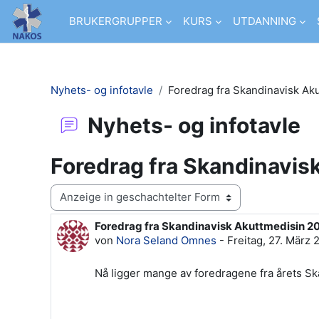
Zum Hauptinhalt
BRUKERGRUPPER
KURS
UTDANNING
Nyhets- og infotavle
Foredrag fra Skandinavisk Ak
Nyhets- og infotavle
Foredrag fra Skandinavis
Anzeigemodus
Foredrag fra Skandinavisk Akuttmedisin 2
Anzahl Antworten: 0
von
Nora Seland Omnes
-
Freitag, 27. März 
Nå ligger mange av foredragene fra årets Sk