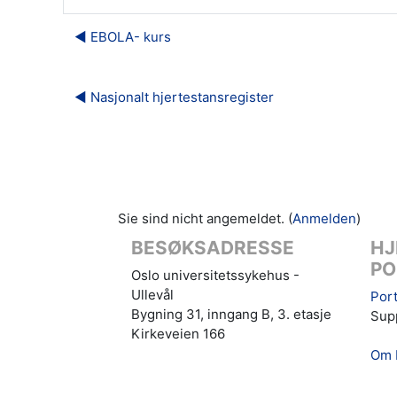
◀︎ EBOLA- kurs
◀︎ Nasjonalt hjertestansregister
Sie sind nicht angemeldet. (
Anmelden
)
BESØKSADRESSE
HJ
PO
Oslo universitetssykehus -
Ullevål
Port
Bygning 31, inngang B, 3. etasje
Supp
Kirkeveien 166
Om 