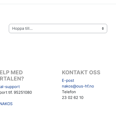
Hoppa till...
ELP MED
KONTAKT OSS
RTALEN?
E-post
nakos@ous-hf.no
al-support
Telefon
ort tlf. 95251080
23 02 62 10
NAKOS