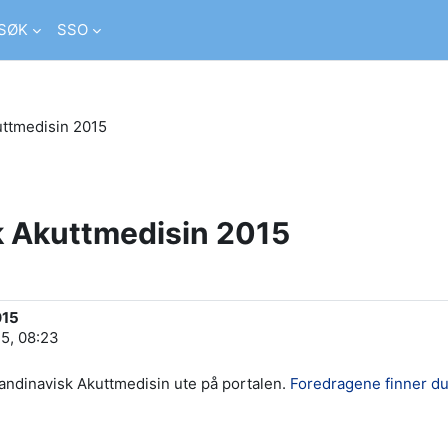
SØK
SSO
uttmedisin 2015
k Akuttmedisin 2015
015
15, 08:23
andinavisk Akuttmedisin ute på portalen.
Foredragene finner du