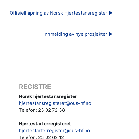
Offisiell åpning av Norsk Hjertestansregister ▶︎
Innmelding av nye prosjekter ▶︎
REGISTRE
Norsk hjertestansregister
hjertestansregisteret@ous-hf.no
Telefon: 23 02 72 38
Hjertestarterregisteret
hjertestarterregister@ous-hf.no
Telefon:
23 02 62 12‬‬