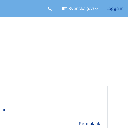
Svenska ‎(sv)‎
Logga in
Växla sökinmatning
 her.
Permalänk