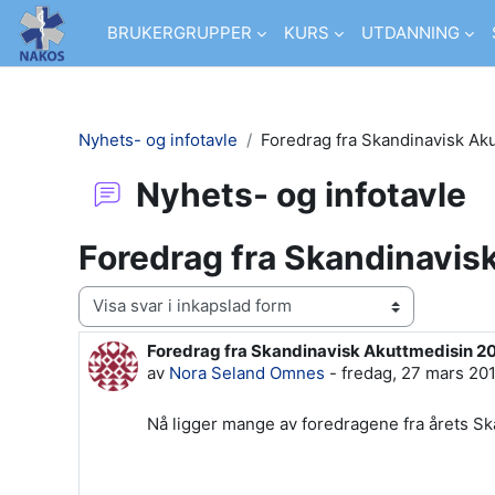
Gå direkt till huvudinnehåll
BRUKERGRUPPER
KURS
UTDANNING
Nyhets- og infotavle
Foredrag fra Skandinavisk Ak
Nyhets- og infotavle
Foredrag fra Skandinavis
Visningsläge
Foredrag fra Skandinavisk Akuttmedisin 2
Antal svar: 0
av
Nora Seland Omnes
-
fredag, 27 mars 20
Nå ligger mange av foredragene fra årets Sk