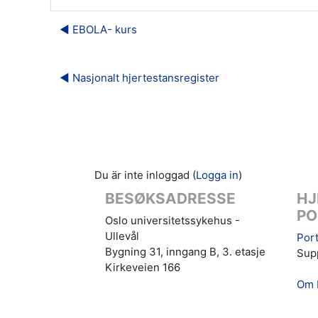
◀︎ EBOLA- kurs
◀︎ Nasjonalt hjertestansregister
Du är inte inloggad (
Logga in
)
BESØKSADRESSE
HJ
PO
Oslo universitetssykehus -
Ullevål
Port
Bygning 31, inngang B, 3. etasje
Supp
Kirkeveien 166
Om 