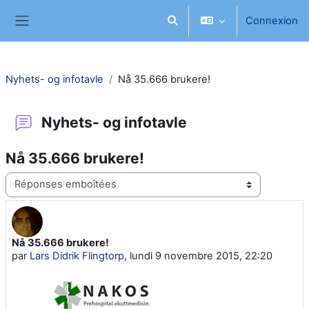
Passer au contenu principal
Connexion
Activer/désactiver la saisie d
Panneau latéral
Nyhets- og infotavle
Nå 35.666 brukere!
Nyhets- og infotavle
Nå 35.666 brukere!
Type d’affichage
Nå 35.666 brukere!
Nombre de réponses : 0
par
Lars Didrik Flingtorp
,
lundi 9 novembre 2015, 22:20