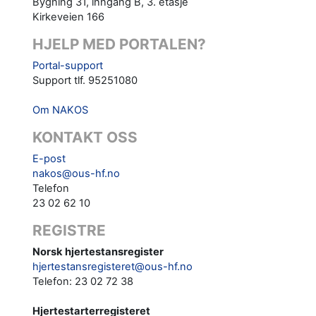
Bygning 31, inngang B, 3. etasje
Kirkeveien 166
HJELP MED PORTALEN?
Portal-support
Support tlf. 95251080
Om NAKOS
KONTAKT OSS
E-post
nakos@ous-hf.no
Telefon
23 02 62 10
REGISTRE
Norsk hjertestansregister
hjertestansregisteret@ous-hf.no
Telefon: 23 02 72 38
Hjertestarterregisteret