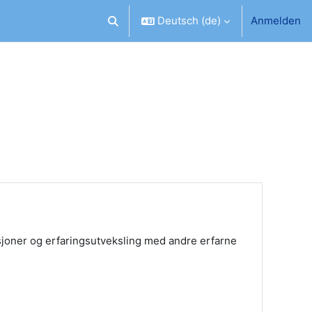
Deutsch ‎(de)‎
Anmelden
Sucheingabe umschalten
kusjoner og erfaringsutveksling med andre erfarne