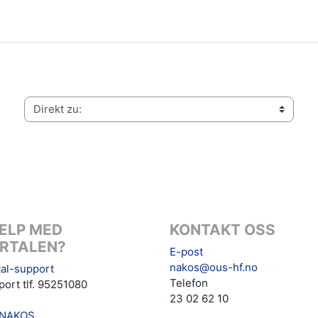
Direkt zu:
ELP MED
KONTAKT OSS
RTALEN?
E-post
nakos@ous-hf.no
al-support
Telefon
ort tlf. 95251080
23 02 62 10
NAKOS