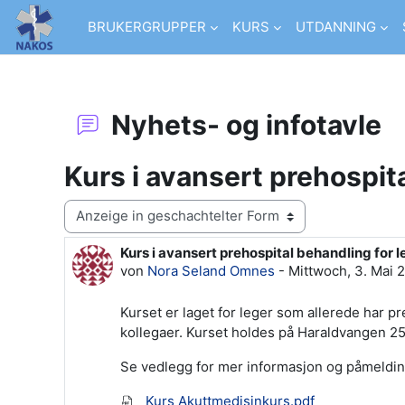
Zum Hauptinhalt
BRUKERGRUPPER
KURS
UTDANNING
Nyhets- og infotavle
Kurs i avansert prehospita
Anzeigemodus
Kurs i avansert prehospital behandling for l
Anzahl Antworten: 0
von
Nora Seland Omnes
-
Mittwoch, 3. Mai 2
Kurset er laget for leger som allerede har p
kollegaer. Kurset holdes på Haraldvangen 25
Se vedlegg for mer informasjon og påmeldin
Kurs Akuttmedisinkurs.pdf