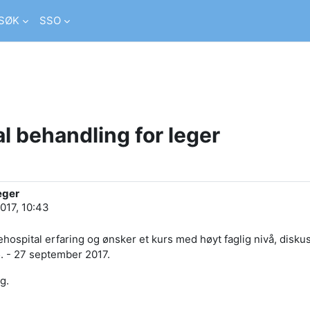
SØK
SSO
l behandling for leger
eger
017, 10:43
rehospital erfaring og ønsker et kurs med høyt faglig nivå, dis
. - 27 september 2017.
g.