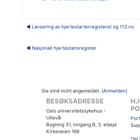
◀︎ Lansering av hjertestarterregisteret og 113.no
◀︎ Nasjonalt hjertestansregister
Sie sind nicht angemeldet. (
Anmelden
)
BESØKSADRESSE
HJ
PO
Oslo universitetssykehus -
Ullevål
Port
Bygning 31, inngang B, 3. etasje
Supp
Kirkeveien 166
Om 