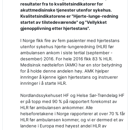
resultater fra to kvalitetsindikatorer for
akuttmedisinske tjenester utenfor sykehus.
Kvalitetsindikatorene er "Hjerte-lunge-redning
startet av tilstedeværende" og "Vellykket
gjenopplivning etter hjertestans".
I Norge fikk fire av fem pasienter med hjertestans
utenfor sykehus hjerte-lungeredning (HLR) før
ambulansen ankom i siste tertial (september -
desember) 2016. For hele 2016 fikk 83 % HLR.
Medisinsk nødtelefon (AMK) har en stor betydning
for å holde denne andelen høy. AMK hjelper
innringer å kjenne igjen hjertestans og instruerer
innringer i å starte HLR.
Nordlandssykehuset HF og Helse Sør-Trøndelag HF
er på topp med 90 % på rapportert forekomst av
HLR før ambulansen ankommer. Alle
helseforetakene i Norge rapporterer at over 70 % får
HLR før ambulansen kommer, og vi er dermed et av
landene i Europa med høyest andel HLR av