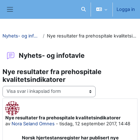
Gå direkt till huvudinnehåll
Logga in
Växla sökinmatning
Sidopanel
Nyhets- og infotavle
Nye resultater fra prehospitale kvalitetsindikatorer
Nyhets- og infotavle
Nye resultater fra prehospitale
kvalitetsindikatorer
Visningsläge
Nye resultater fra prehospitale kvalitetsindikatorer
Antal svar: 0
av
Nora Seland Omnes
-
tisdag, 12 september 2017, 14:48
Norsk hjertestansregister har publisert nye