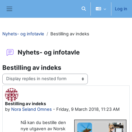
Skip to main content
Log in
Toggle search input
Side panel
Nyhets- og infotavle
Bestilling av indeks
Nyhets- og infotavle
Bestilling av indeks
Display mode
Bestilling av indeks
Number of replies: 0
by
Nora Seland Omnes
-
Friday, 9 March 2018, 11:23 AM
Nå kan du bestille den
nye utgaven av Norsk