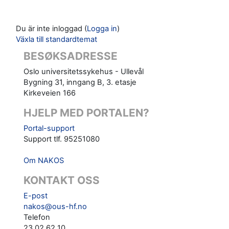
Du är inte inloggad (
Logga in
)
Växla till standardtemat
BESØKSADRESSE
Oslo universitetssykehus - Ullevål
Bygning 31, inngang B, 3. etasje
Kirkeveien 166
HJELP MED PORTALEN?
Portal-support
Support tlf. 95251080
Om NAKOS
KONTAKT OSS
E-post
nakos@ous-hf.no
Telefon
23 02 62 10