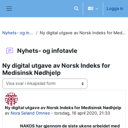
Gå direkt till huvudinnehåll
Logga in
Växla sökinmatning
Sidopanel
Nyhets- og infotavle
Ny digital utgave av Norsk Indeks for Medisinsk Nødhjelp
Nyhets- og infotavle
Ny digital utgave av Norsk Indeks for
Medisinsk Nødhjelp
Visningsläge
Ny digital utgave av Norsk Indeks for Medisinsk Nødhjelp
Antal svar: 0
av
Nora Seland Omnes
-
torsdag, 16 april 2020, 21:33
NAKOS har gjennom de siste ukene arbeidet med