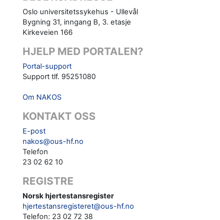
Oslo universitetssykehus - Ullevål
Bygning 31, inngang B, 3. etasje
Kirkeveien 166
HJELP MED PORTALEN?
Portal-support
Support tlf. 95251080
Om NAKOS
KONTAKT OSS
E-post
nakos@ous-hf.no
Telefon
23 02 62 10
REGISTRE
Norsk hjertestansregister
hjertestansregisteret@ous-hf.no
Telefon: 23 02 72 38