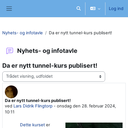
Gå til hovedindhold
Log ind
Skift søgeindput
Sidepanel
Nyhets- og infotavle
Da er nytt tunnel-kurs publisert!
Nyhets- og infotavle
Da er nytt tunnel-kurs publisert!
Visningsform
Da er nytt tunnel-kurs publisert!
Antal besvarelser: 0
ved
Lars Didrik Flingtorp
-
onsdag den 28. februar 2024,
10:11
Dette kurset
er