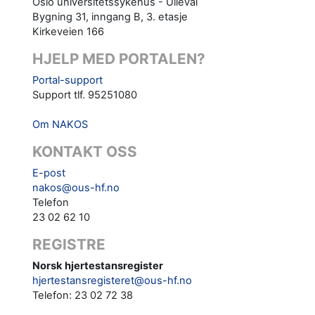
Oslo universitetssykehus - Ullevål
Bygning 31, inngang B, 3. etasje
Kirkeveien 166
HJELP MED PORTALEN?
Portal-support
Support tlf. 95251080
Om NAKOS
KONTAKT OSS
E-post
nakos@ous-hf.no
Telefon
23 02 62 10
REGISTRE
Norsk hjertestansregister
hjertestansregisteret@ous-hf.no
Telefon: 23 02 72 38