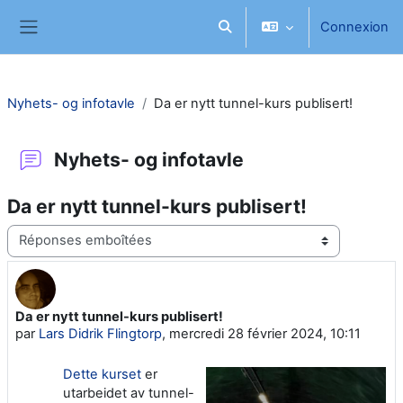
Passer au contenu principal
Connexion
Activer/désactiver la saisie d
Panneau latéral
Nyhets- og infotavle
Da er nytt tunnel-kurs publisert!
Nyhets- og infotavle
Da er nytt tunnel-kurs publisert!
Type d’affichage
Da er nytt tunnel-kurs publisert!
Nombre de réponses : 0
par
Lars Didrik Flingtorp
,
mercredi 28 février 2024, 10:11
Dette kurset
er
utarbeidet av tunnel-