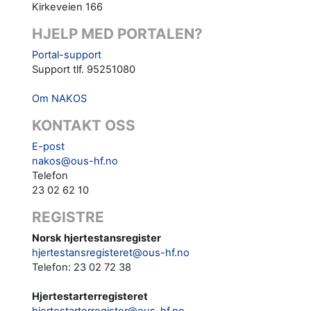
Kirkeveien 166
HJELP MED PORTALEN?
Portal-support
Support tlf. 95251080
Om NAKOS
KONTAKT OSS
E-post
nakos@ous-hf.no
Telefon
23 02 62 10
REGISTRE
Norsk hjertestansregister
hjertestansregisteret@ous-hf.no
Telefon: 23 02 72 38
Hjertestarterregisteret
hjertestarterregister@ous-hf.no