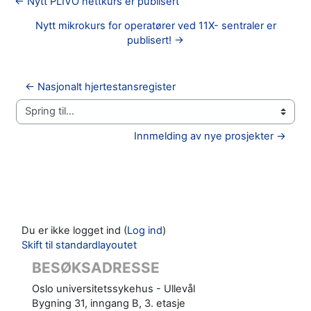
← Nytt PLIVO nettkurs er publisert
Nytt mikrokurs for operatører ved 11X- sentraler er
publisert! →
← Nasjonalt hjertestansregister
Spring til...
Innmelding av nye prosjekter →
Du er ikke logget ind (
Log ind
)
Skift til standardlayoutet
BESØKSADRESSE
Oslo universitetssykehus - Ullevål
Bygning 31, inngang B, 3. etasje