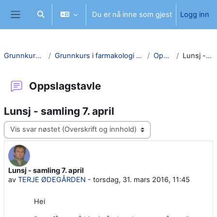
Gå til hovedinnhold
Du er nå inne som gjest
Logg inn
Veksle inndata for søk
Sidepanel
Grunnkurs i farmakologi SI
Grunnkurs i farmakologi Høst 2026 - ambulansetjensten SI
Oppslagstavle
Lunsj - samling 7. april
Oppslagstavle
Lunsj - samling 7. april
Visningsmodus
Lunsj - samling 7. april
Antall svar: 0
av
TERJE ØDEGÅRDEN
-
torsdag, 31. mars 2016, 11:45
Hei