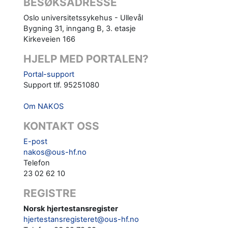
BESØKSADRESSE
Oslo universitetssykehus - Ullevål
Bygning 31, inngang B, 3. etasje
Kirkeveien 166
HJELP MED PORTALEN?
Portal-support
Support tlf. 95251080
Om NAKOS
KONTAKT OSS
E-post
nakos@ous-hf.no
Telefon
23 02 62 10
REGISTRE
Norsk hjertestansregister
hjertestansregisteret@ous-hf.no