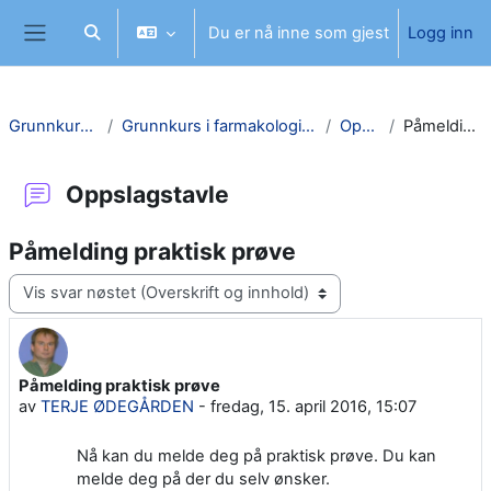
Gå til hovedinnhold
Du er nå inne som gjest
Logg inn
Veksle inndata for søk
Sidepanel
Grunnkurs i farmakologi SI
Grunnkurs i farmakologi Høst 2026 - ambulansetjensten SI
Oppslagstavle
Påmelding praktisk prøve
Oppslagstavle
Påmelding praktisk prøve
Visningsmodus
Påmelding praktisk prøve
Antall svar: 0
av
TERJE ØDEGÅRDEN
-
fredag, 15. april 2016, 15:07
Nå kan du melde deg på praktisk prøve. Du kan
melde deg på der du selv ønsker.