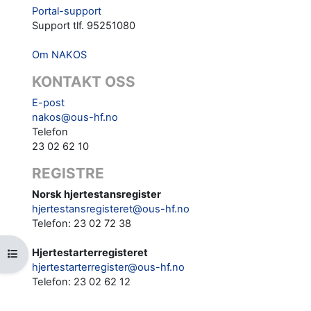
Portal-support
Support tlf. 95251080
Om NAKOS
KONTAKT OSS
E-post
nakos@ous-hf.no
Telefon
23 02 62 10
REGISTRE
Norsk hjertestansregister
hjertestansregisteret@ous-hf.no
Telefon: 23 02 72 38
Hjertestarterregisteret
Åpne kursindeks
hjertestarterregister@ous-hf.no
Telefon:
23 02 62 12‬‬