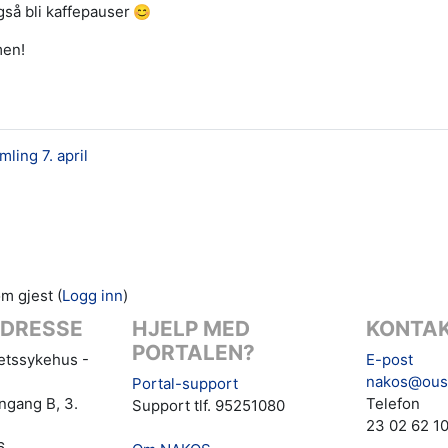
også bli kaffepauser
en!
ling 7. april
m gjest (
Logg inn
)
DRESSE
HJELP MED
KONTAK
PORTALEN?
tetssykehus -
E-post
nakos@ous
Portal-support
ngang B, 3.
Telefon
Support tlf. 95251080
23 02 62 1
6