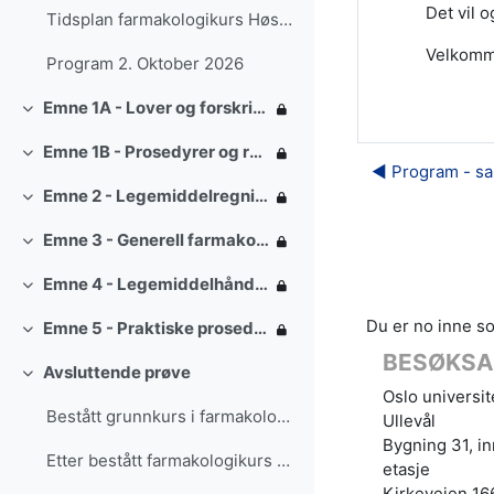
Det vil 
Tidsplan farmakologikurs Høst 2025 (forbehold om e...
Velkomm
Program 2. Oktober 2026
Emne 1A - Lover og forskrifter
Skjul
Emne 1B - Prosedyrer og retningslinjer SI
Skjul
◀︎ Program - sam
Emne 2 - Legemiddelregning
Skjul
Emne 3 - Generell farmakologi og legemidler til spesielle pasientgrupper
Skjul
Emne 4 - Legemiddelhåndtering i ambulansetjenesten SI
Skjul
Du er no inne so
Emne 5 - Praktiske prosedyrer i legemiddelhåndtering
Skjul
BESØKSA
Avsluttende prøve
Skjul
Oslo universi
Bestått grunnkurs i farmakologi SI
Ullevål
Bygning 31, in
Etter bestått farmakologikurs - trinn 2 sertifisering
etasje
Kirkeveien 16