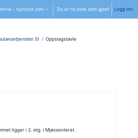
Norsk - nynorsk ‎(nn)‎
Du er no inne som gjest
Logg inn
data for søk
bulansetjensten SI
Oppslagstavle
met ligger i 2. etg. i Mjøssenteret.