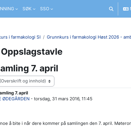
NNING
SØK
SSO
Veksle inn
urs i farmakologi SI
Grunnkurs i farmakologi Høst 2026 - am
Oppslagstavle
amling 7. april
amling 7. april
ar: 0
E ØDEGÅRDEN
-
torsdag, 31 mars 2016, 11:45
 noe å bite i når dere kommer på samlingen den 7. april. Møterom