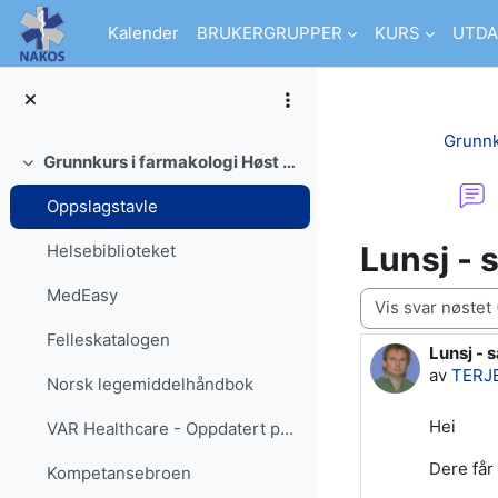
Gå til hovudinnhaldet
Kalender
BRUKERGRUPPER
KURS
UTDA
Grunnk
Grunnkurs i farmakologi Høst 2026 - ambulansetjensten SI
Skjul
Oppslagstavle
Lunsj - s
Helsebiblioteket
MedEasy
Visningsmodus
Felleskatalogen
Lunsj - s
Antall sv
av
TERJ
Norsk legemiddelhåndbok
Hei
VAR Healthcare - Oppdatert prosedyre- og kunnskapsbase for helsetjenesten
Dere får
Kompetansebroen