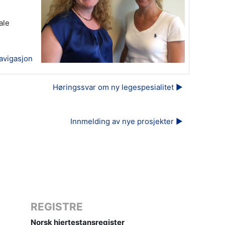
ale
avigasjon
Høringssvar om ny legespesialitet ▶︎
Innmelding av nye prosjekter ▶︎
REGISTRE
Norsk hjertestansregister