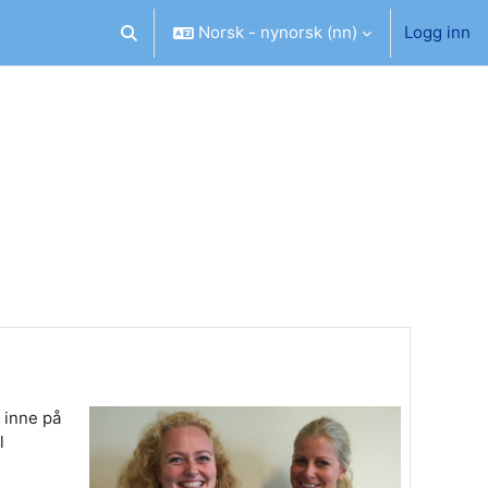
Norsk - nynorsk ‎(nn)‎
Logg inn
Veksle inndata for søk
 inne på
l