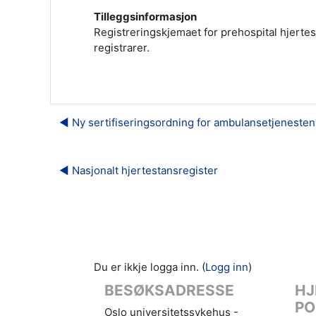
Tilleggsinformasjon
Registreringskjemaet for prehospital hjerte
registrarer.
◀︎ Ny sertifiseringsordning for ambulansetjenesten
◀︎ Nasjonalt hjertestansregister
Du er ikkje logga inn. (
Logg inn
)
BESØKSADRESSE
HJ
PO
Oslo universitetssykehus -