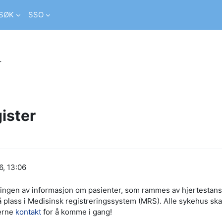
SØK
SSO
r
ister
6, 13:06
lingen av informasjon om pasienter, som rammes av hjertestans
 plass i Medisinsk registreringssystem (MRS). Alle sykehus ska
jerne
kontakt
for å komme i gang!