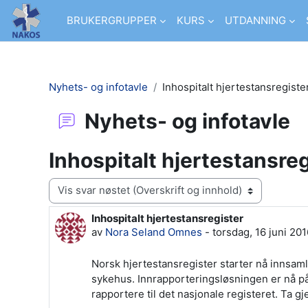
Gå til hovudinnhaldet
BRUKERGRUPPER
KURS
UTDANNING
Nyhets- og infotavle
Inhospitalt hjertestansregiste
Nyhets- og infotavle
Inhospitalt hjertestansreg
Visningsmodus
Inhospitalt hjertestansregister
Antall svar: 0
av
Nora Seland Omnes
-
torsdag, 16 juni 201
Norsk hjertestansregister starter nå innsam
sykehus. Innrapporteringsløsningen er nå på
rapportere til det nasjonale registeret. Ta g