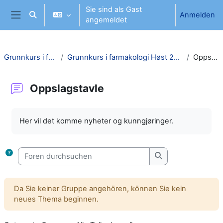
Zum Hauptinhalt
Sie sind als Gast
Anmelden
Sucheingabe umschalten
angemeldet
Website-Übersicht
Grunnkurs i farmakologi SI
Grunnkurs i farmakologi Høst 2026 - ambulansetjensten SI
Oppslagstavle
Oppslagstavle
Abschlussbedingungen
Her vil det komme nyheter og kunngjøringer.
Foren durchsuchen
Foren durchsuche
Da Sie keiner Gruppe angehören, können Sie kein
neues Thema beginnen.