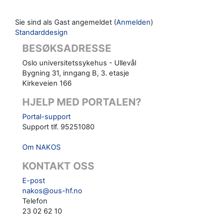
Sie sind als Gast angemeldet (
Anmelden
)
Standarddesign
BESØKSADRESSE
Oslo universitetssykehus - Ullevål
Bygning 31, inngang B, 3. etasje
Kirkeveien 166
HJELP MED PORTALEN?
Portal-support
Support tlf. 95251080
Om NAKOS
KONTAKT OSS
E-post
nakos@ous-hf.no
Telefon
23 02 62 10