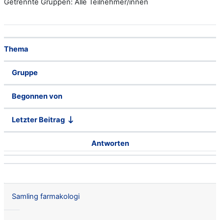
Getrennte Gruppen: Alle Teilnehmer/innen
Status
Thema
Gruppe
Begonnen von
Letzter Beitrag
Antworten
Aktionen
Liste der Themen - 8 von 8
Samling farmakologi