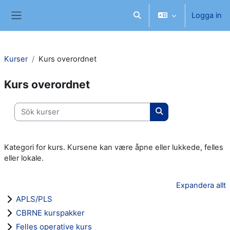
Gå direkt till huvudinnehåll
Logga in
Växla sökinmatning
Sidopanel
Kurser
Kurs overordnet
Kurs overordnet
Sök kurser
Sök kurser
Kategori for kurs. Kursene kan være åpne eller lukkede, felles
eller lokale.
Expandera allt
APLS/PLS
CBRNE kurspakker
Felles operative kurs